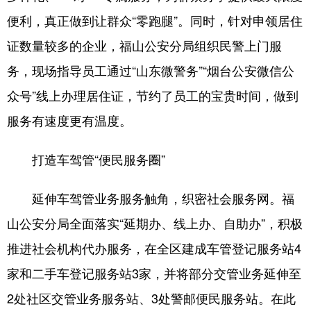
便利，真正做到让群众“零跑腿”。同时，针对申领居住
English
Español
Français
عربى
证数量较多的企业，福山公安分局组织民警上门服
Русский язык
日本語
한국어
务，现场指导员工通过“山东微警务”“烟台公安微信公
Deutsch
Português
众号”线上办理居住证，节约了员工的宝贵时间，做到
服务有速度更有温度。
打造车驾管“便民服务圈”
延伸车驾管业务服务触角，织密社会服务网。福
山公安分局全面落实“延期办、线上办、自助办”，积极
推进社会机构代办服务，在全区建成车管登记服务站4
家和二手车登记服务站3家，并将部分交管业务延伸至
2处社区交管业务服务站、3处警邮便民服务站。在此