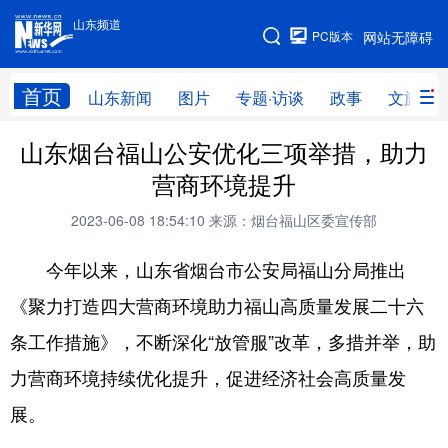
山东频道
手机版
PC版本
网站无障碍
网站地图
首页
山东新闻
图片
专题·访谈
政事
文旅
山东烟台福山公安优化三项举措，助力
学习进行时
高层
时政
人事
营商环境提升
国际
财经
网评
港澳
2023-06-08 18:54:10
来源：烟台福山区委宣传部
台湾
思客智库
全球连线
教育
今年以来，山东省烟台市公安局福山分局推出
科技
科普
体育
文化
《聚力打造四大营商环境助力福山高质量发展二十六
健康
军事
访谈
视频
条工作措施》，不断深化“放管服”改革，多措并举，助
图片
中央文件
金融
汽车
力营商环境持续优化提升，促进经济社会高质量发
食品
人居
信息化
乡村振兴
展。
溯源中国
城市
旅游
能源