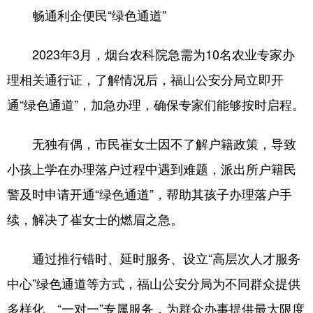
畅通利企便民“绿色通道”
会展
彩票
娱乐
时尚
2023年3月，烟台农科院急需为10名农业专家办
悦读
公益
书画
一带一路
理相关通行证，了解情况后，福山公安分局立即开
亚太网
上市公司
投教基地
通“绿色通道”，加急办理，确保专家们能够按时启程。
地方频道
无独有偶，市民崔女士因不了解户籍政策，导致
小孩上学在办理落户过程中遇到难题，派出所户籍民
首页
山东新闻
图片
专题·访谈
警及时申请开通“绿色通道”，帮助其孩子办理落户手
政事
文旅
社会民生
山东产经
续，解决了崔女士的燃眉之急。
文娱
融媒秀
地市
科教
通过推行错时、延时服务、设立“高层次人才服务
健康
微视齐鲁
中心”绿色通道等方式，福山公安分局为不同群众提供
多样化、“一对一”专属服务，为群众办事提供最大限度
多语种频道