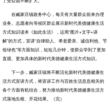
了受众面不断扩大。
会展
彩票
娱乐
时尚
在臧家庄镇政务中心，每天有大量群众前来办理
悦读
公益
书画
一带一路
业务。志愿者向等候区群众展示新时代美德健康生活
亚太网
上市公司
投教基地
方式知识读本《如此生活》，运用“图片+文字+讲
解”的方式，宣讲“自律助人、孝老爱亲、诚信利他、节
地方频道
俭绿色”等方面知识，短短几分钟，使群众学到了更加
直观、更加具体的新时代美德健康生活方式知识。
首页
山东新闻
图片
专题·访谈
政事
文旅
社会民生
山东产经
下一步，臧家庄镇将不断活化新时代美德健康生
活方式宣讲方式，将宣讲工作与百姓生活息息相关的
文娱
融媒秀
地市
科教
各个方面有机结合，努力推动新时代美德健康生活方
健康
微视齐鲁
式落地生根、开花结果。（完）
多语种频道