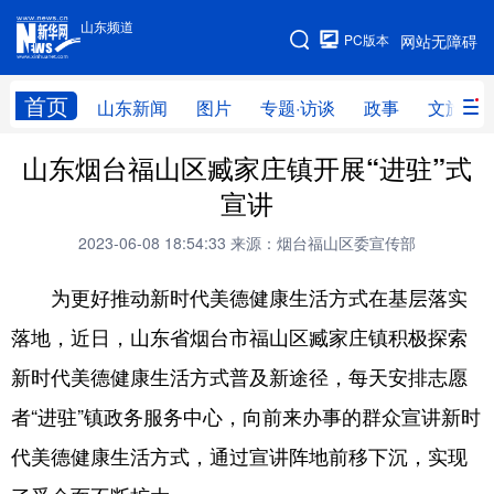
山东频道
手机版
PC版本
网站无障碍
网站地图
首页
山东新闻
图片
专题·访谈
政事
文旅
山东烟台福山区臧家庄镇开展“进驻”式
学习进行时
高层
时政
人事
宣讲
国际
财经
网评
港澳
2023-06-08 18:54:33
来源：烟台福山区委宣传部
台湾
思客智库
全球连线
教育
为更好推动新时代美德健康生活方式在基层落实
科技
科普
体育
文化
落地，近日，山东省烟台市福山区臧家庄镇积极探索
健康
军事
访谈
视频
新时代美德健康生活方式普及新途径，每天安排志愿
图片
中央文件
金融
汽车
者“进驻”镇政务服务中心，向前来办事的群众宣讲新时
食品
人居
信息化
乡村振兴
代美德健康生活方式，通过宣讲阵地前移下沉，实现
溯源中国
城市
旅游
能源