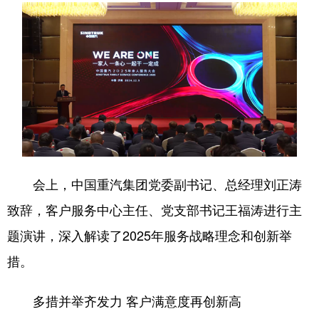
会展
彩票
娱乐
时尚
悦读
公益
书画
一带一路
亚太网
上市公司
投教基地
地方频道
首页
山东新闻
图片
专题·访谈
会上，中国重汽集团党委副书记、总经理刘正涛
政事
文旅
社会民生
山东产经
致辞，客户服务中心主任、党支部书记王福涛进行主
题演讲，深入解读了2025年服务战略理念和创新举
文娱
融媒秀
地市
科教
措。
健康
微视齐鲁
多措并举齐发力 客户满意度再创新高
多语种频道