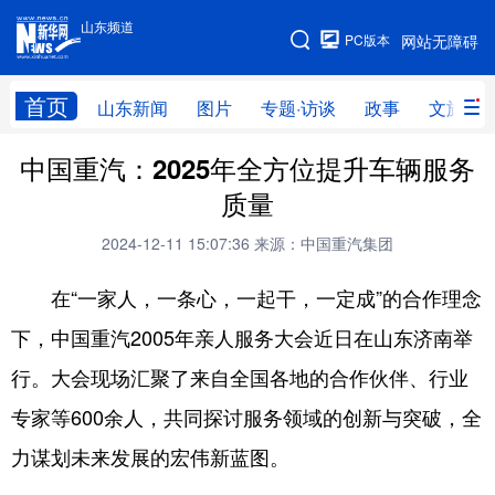
山东频道
手机版
PC版本
网站无障碍
网站地图
首页
山东新闻
图片
专题·访谈
政事
文旅
中国重汽：2025年全方位提升车辆服务
学习进行时
高层
时政
人事
质量
国际
财经
网评
港澳
2024-12-11 15:07:36
来源：中国重汽集团
台湾
思客智库
全球连线
教育
在“一家人，一条心，一起干，一定成”的合作理念
科技
科普
体育
文化
下，中国重汽2005年亲人服务大会近日在山东济南举
健康
军事
访谈
视频
行。大会现场汇聚了来自全国各地的合作伙伴、行业
图片
中央文件
金融
汽车
专家等600余人，共同探讨服务领域的创新与突破，全
食品
人居
信息化
乡村振兴
力谋划未来发展的宏伟新蓝图。
溯源中国
城市
旅游
能源