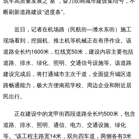
筑牢高质量发展之“基”，奋力吹响城市建设集结号，不
断刷新道路建设“进度条”。
会展
彩票
娱乐
时尚
悦读
公益
书画
一带一路
近日，记者在机场路（民航街—潍水东街）施工
亚太网
上市公司
投教基地
现场看到，挖掘机、推土机等机械正在有序作业。该
道路全长约1600米，红线宽50米，建设内容主要包括
地方频道
道路、排水、绿化、照明、交通信号设施等。该道路
建设完成后，将打通城市主次干道，全面提升城区道
首页
山东新闻
图片
专题·访谈
路畅通能力，极大方便南苑学校、周边企业和附近居
政事
文旅
社会民生
山东产经
民出行。
文娱
融媒秀
地市
科教
正在建设中的龙甲街西段道路全长约500米，包含
健康
微视齐鲁
道路、排水、照明、通信、电力、交通设施、绿化
等。“该工程主路宽14米，双向四车道，两侧各有3米
多语种频道