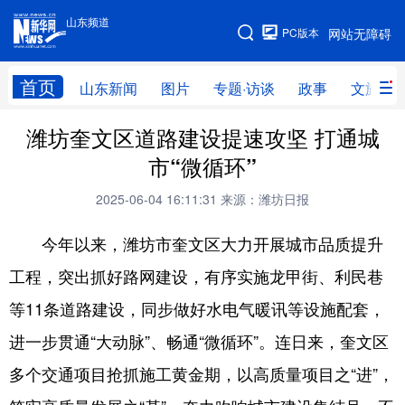
山东频道
手机版
PC版本
网站无障碍
网站地图
首页
山东新闻
图片
专题·访谈
政事
文旅
潍坊奎文区道路建设提速攻坚 打通城
学习进行时
高层
时政
人事
市“微循环”
国际
财经
网评
港澳
2025-06-04 16:11:31
来源：潍坊日报
台湾
思客智库
全球连线
教育
今年以来，潍坊市奎文区大力开展城市品质提升
科技
科普
体育
文化
工程，突出抓好路网建设，有序实施龙甲街、利民巷
健康
军事
访谈
视频
等11条道路建设，同步做好水电气暖讯等设施配套，
图片
中央文件
金融
汽车
进一步贯通“大动脉”、畅通“微循环”。连日来，奎文区
食品
人居
信息化
乡村振兴
多个交通项目抢抓施工黄金期，以高质量项目之“进”，
溯源中国
城市
旅游
能源