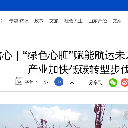
片
专题·访谈
政事
文旅
社会民生
山东产经
文娱
心｜“绿色心脏”赋能航运
产业加快低碳转型步
字体：
小
中
大
分享到：