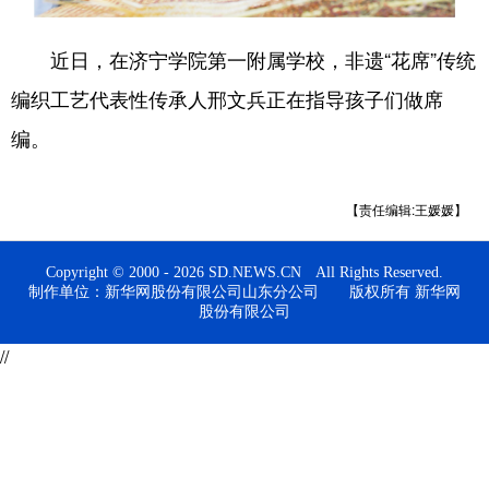
会展
彩票
娱乐
时尚
近日，在济宁学院第一附属学校，非遗“花席”传统
悦读
公益
书画
一带一路
编织工艺代表性传承人邢文兵正在指导孩子们做席
亚太网
上市公司
投教基地
编。
【责任编辑:王媛媛】
地方频道
首页
山东新闻
图片
专题·访谈
Copyright © 2000 - 2026 SD.NEWS.CN All Rights Reserved.
制作单位：新华网股份有限公司山东分公司 版权所有 新华网
政事
文旅
社会民生
山东产经
股份有限公司
//
文娱
融媒秀
地市
科教
健康
微视齐鲁
多语种频道