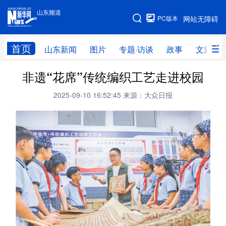
山东频道
手机版
PC版本
网站无障碍
网站地图
首页
山东新闻
图片
专题·访谈
政事
文旅
非遗“花席”传统编织工艺走进校园
学习进行时
高层
时政
人事
2025-09-10 16:52:45
来源：大众日报
国际
财经
网评
港澳
台湾
思客智库
全球连线
教育
科技
科普
体育
文化
健康
军事
访谈
视频
图片
中央文件
金融
汽车
食品
人居
信息化
乡村振兴
溯源中国
城市
旅游
能源