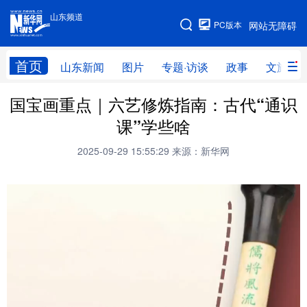
山东频道
手机版
PC版本
网站无障碍
网站地图
首页
山东新闻
图片
专题·访谈
政事
文旅
国宝画重点｜六艺修炼指南：古代“通识
学习进行时
高层
时政
人事
课”学些啥
国际
财经
网评
港澳
2025-09-29 15:55:29
来源：新华网
台湾
思客智库
全球连线
教育
科技
科普
体育
文化
健康
军事
访谈
视频
图片
中央文件
金融
汽车
食品
人居
信息化
乡村振兴
溯源中国
城市
旅游
能源