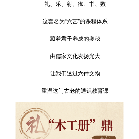
礼、乐、射、御、书、数
English
Español
Français
عربى
这套名为“六艺”的课程体系
Русский язык
日本語
한국어
藏着君子养成的奥秘
Deutsch
Português
由儒家文化发扬光大
让我们透过六件文物
重温这门古老的通识教育课