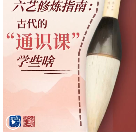
会展
彩票
娱乐
时尚
悦读
公益
书画
一带一路
亚太网
上市公司
投教基地
地方频道
首页
山东新闻
图片
专题·访谈
政事
文旅
社会民生
山东产经
文娱
融媒秀
地市
科教
健康
微视齐鲁
多语种频道