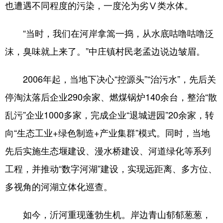
也遭遇不同程度的污染，一度沦为劣Ⅴ类水体。
English
Español
Français
عربى
“当时，我们在河岸拿篙一捣，从水底咕噜咕噜泛
Русский язык
日本語
한국어
沫，臭味就上来了。”中庄镇村民老孟边说边皱眉。
Deutsch
Português
2006年起，当地下决心“控源头”“治污水”，先后关
停淘汰落后企业290余家、燃煤锅炉140余台，整治“散
乱污”企业1000多家，完成企业“退城进园”20余家，转
向“生态工业+绿色制造+产业集群”模式。同时，当地
先后实施生态堰建设、漫水桥建设、河道绿化等系列
工程，并推动“数字河湖”建设，实现远距离、多方位、
多视角的河湖立体化巡查。
如今，沂河重现蓬勃生机。岸边青山郁郁葱葱，