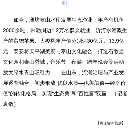
图）
如今，潍坊峡山水库发展生态渔业，年产有机鱼
2000余吨，带动周边1.2万名群众就业；沂河水灌溉生
产的富锶苹果、大樱桃年产值分别达30亿元、13.9亿
元；泰安将天平湖美景与泰山文化融合，打造石敢当
文化园和泰山秀城，音乐节、夜游、跨年晚会等活动
放大绿水青山吸引力……在山东，河湖治理与产业发
展逐渐融合，初步形成“优良水质—优美颜值—经济价
值”的转化格局，实现“生态美”和“百姓富”双赢。（记者
袁敏）
【责任编辑:吕放】