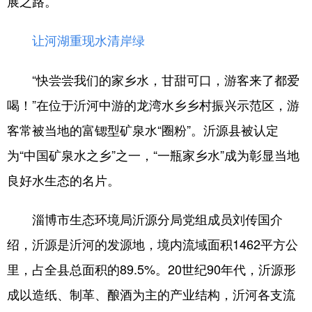
展之路。
会展
彩票
娱乐
时尚
让河湖重现水清岸绿
悦读
公益
书画
一带一路
“快尝尝我们的家乡水，甘甜可口，游客来了都爱
亚太网
上市公司
投教基地
喝！”在位于沂河中游的龙湾水乡乡村振兴示范区，游
客常被当地的富锶型矿泉水“圈粉”。沂源县被认定
地方频道
为“中国矿泉水之乡”之一，“一瓶家乡水”成为彰显当地
首页
山东新闻
图片
专题·访谈
良好水生态的名片。
政事
文旅
社会民生
山东产经
淄博市生态环境局沂源分局党组成员刘传国介
文娱
融媒秀
地市
科教
绍，沂源是沂河的发源地，境内流域面积1462平方公
健康
微视齐鲁
里，占全县总面积的89.5%。20世纪90年代，沂源形
成以造纸、制革、酿酒为主的产业结构，沂河各支流
多语种频道