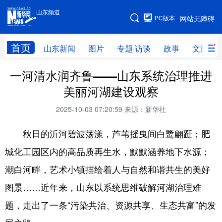
山东频道
手机版
PC版本
网站无障碍
网站地图
首页
山东新闻
图片
专题·访谈
政事
文旅
一河清水润齐鲁——山东系统治理推进
学习进行时
高层
时政
人事
美丽河湖建设观察
国际
财经
网评
港澳
2025-10-03 07:20:59
来源：新华社
台湾
思客智库
全球连线
教育
秋日的沂河碧波荡漾，芦苇摇曳间白鹭翩跹；肥
科技
科普
体育
文化
城化工园区内的高品质再生水，默默涵养地下水源；
健康
军事
访谈
视频
潮白河畔，艺术小镇描绘着人与自然和谐共生的美好
图片
中央文件
金融
汽车
图景……近年来，山东以系统思维破解河湖治理难
食品
人居
信息化
乡村振兴
题，走出了一条“污染共治、资源共享、生态共富”的发
溯源中国
城市
旅游
能源