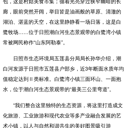
包，这是村姑美食市集；循着光亮穿过狭窄幽暗的长
廊，眼前突然开阔，举目皆是油画般的草原、清澈的
湖泊、湛蓝的天空，在这里静静看一场日落，这是白
鹭牧场……位于日照潮白河生态景观带的白鹭湾小镇
常被网民称作“山东阿勒泰”。
日照市生态环境局五莲县分局局长孙华介绍，潮
白河发源于日照市五莲县户部乡，近3年断面水质年均
值稳定达到Ⅱ类标准。白鹭湾小镇三面环山、一面抱
水，位于潮白河生态景观带的“最美三公里弯道”。
“我们整合这里独特的生态资源，将这里打造成文
化旅游、工业旅游和现代农业等多产业融合发展的艺
术小镇，以人与自然和谐共生的美好图景吸引游