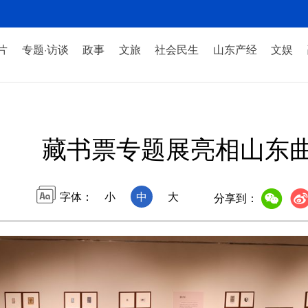
片
专题·访谈
政事
文旅
社会民生
山东产经
文娱
藏书票专题展亮相山东
字体：
小
中
大
分享到：