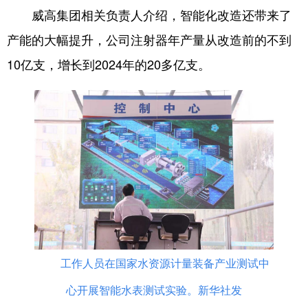
威高集团相关负责人介绍，智能化改造还带来了
会展
彩票
娱乐
时尚
产能的大幅提升，公司注射器年产量从改造前的不到
悦读
公益
书画
一带一路
10亿支，增长到2024年的20多亿支。
亚太网
上市公司
投教基地
地方频道
首页
山东新闻
图片
专题·访谈
政事
文旅
社会民生
山东产经
文娱
融媒秀
地市
科教
健康
微视齐鲁
工作人员在国家水资源计量装备产业测试中
心开展智能水表测试实验。新华社发
多语种频道