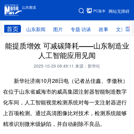
山东频道
手机版
PC版本
网站无障碍
网站地图
首页
山东新闻
图片
专题·访谈
政事
文旅
能提质增效 可减碳降耗——山东制造业
学习进行时
高层
时政
人事
人工智能应用见闻
国际
财经
网评
港澳
2025-10-29 08:49:11
来源：新华社
台湾
思客智库
全球连线
教育
新华社济南10月28日电（记者丛佳鑫、李傲秋）
科技
科普
体育
文化
在位于山东省威海市的威高集团注射器智能制造数字
健康
军事
访谈
视频
化车间，人工智能视觉检测系统对每一支注射器进行
图片
中央文件
金融
汽车
上百项检测。通过高清图像比对技术，检测系统能够
食品
人居
信息化
乡村振兴
精准识别微米级缺陷，并自动剔除不良品。
溯源中国
城市
旅游
能源