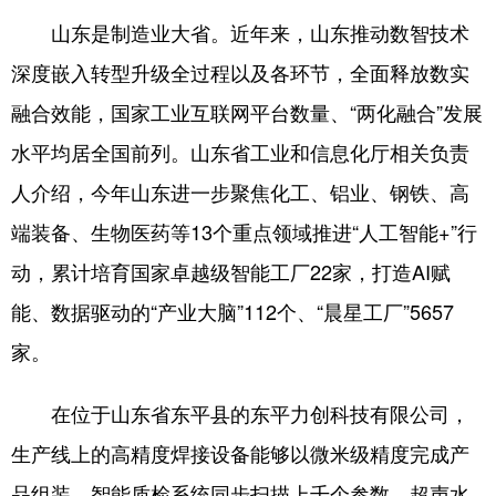
山东是制造业大省。近年来，山东推动数智技术
English
Español
Français
عربى
深度嵌入转型升级全过程以及各环节，全面释放数实
Русский язык
日本語
한국어
融合效能，国家工业互联网平台数量、“两化融合”发展
Deutsch
Português
水平均居全国前列。山东省工业和信息化厅相关负责
人介绍，今年山东进一步聚焦化工、铝业、钢铁、高
端装备、生物医药等13个重点领域推进“人工智能+”行
动，累计培育国家卓越级智能工厂22家，打造AI赋
能、数据驱动的“产业大脑”112个、“晨星工厂”5657
家。
在位于山东省东平县的东平力创科技有限公司，
生产线上的高精度焊接设备能够以微米级精度完成产
品组装，智能质检系统同步扫描上千个参数，超声水