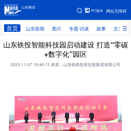
山东频道
手机版
PC版本
网站无障碍
网站地图
首页
山东新闻
图片
专题·访谈
政事
文旅
山东铁投智能科技园启动建设 打造“零碳
学习进行时
高层
时政
人事
+数字化”园区
国际
财经
网评
港澳
2025-11-07 19:46:13
来源：山东铁路投资控股集团有限公司
台湾
思客智库
全球连线
教育
科技
科普
体育
文化
健康
军事
访谈
视频
图片
中央文件
金融
汽车
食品
人居
信息化
乡村振兴
溯源中国
城市
旅游
能源