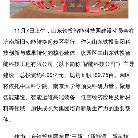
会展
彩票
娱乐
时尚
悦读
公益
书画
一带一路
11月7日上午，山东铁投智能科技园建设动员会在
亚太网
上市公司
投教基地
济南新旧动能转换起步区举行。作为山东铁投集团科
技创新与成果转化的核心载体，该园区由山东铁投智
地方频道
能科技工程有限公司（以下简称“智能科技公司”）主导
建设，总投资约4.99亿元、规划面积162.75亩。园区
首页
山东新闻
图片
专题·访谈
将依托中国科学院、南京大学等顶尖科研力量，聚焦
政事
文旅
社会民生
山东产经
智能建造、智能运维高端装备，低空经济应用及新材
文娱
融媒秀
地市
科教
料等领域，加快成长为集团培育新质生产力的重要载
健康
微视齐鲁
体。
作为山东铁投集团布局“三新”（新能源、新科技、
多语种频道