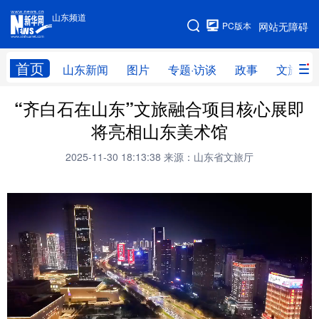
山东频道
手机版
PC版本
网站无障碍
网站地图
首页
山东新闻
图片
专题·访谈
政事
文旅
“齐白石在山东”文旅融合项目核心展即
学习进行时
高层
时政
人事
将亮相山东美术馆
国际
财经
网评
港澳
2025-11-30 18:13:38
来源：山东省文旅厅
台湾
思客智库
全球连线
教育
科技
科普
体育
文化
健康
军事
访谈
视频
图片
中央文件
金融
汽车
食品
人居
信息化
乡村振兴
溯源中国
城市
旅游
能源