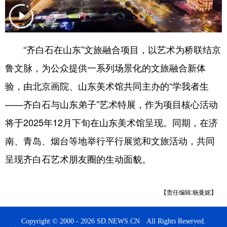
会展
彩票
娱乐
时尚
悦读
公益
书画
一带一路
“齐白石在山东”文旅融合项目，以艺术为桥联结京
亚太网
上市公司
投教基地
鲁文脉，为公众提供一系列场景化的文旅融合新体
验，由北京画院、山东美术馆共同主办的“学我者生
地方频道
——齐白石与山东弟子”艺术特展，作为项目核心活动
将于2025年12月下旬在山东美术馆呈现。同期，在济
首页
山东新闻
图片
专题·访谈
南、青岛、烟台等地举行平行展览和文旅活动，共同
政事
文旅
社会民生
山东产经
呈现齐白石艺术朋友圈的生动面貌。
文娱
融媒秀
地市
科教
健康
微视齐鲁
【责任编辑:杨曼妮】
Copyright © 2000 - 2026 SD.NEWS.CN All Rights Reserved.
多语种频道