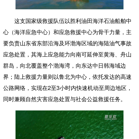
English
Español
Français
عربى
这支国家级救援队伍以胜利油田海洋石油船舶中
Русский язык
日本語
한국어
心（海洋应急中心）和应急救援中心为骨干力量，主
Deutsch
Português
要负责山东省东部沿海及环渤海区域的海陆油气事故
应急处置，其海上应急能力向南可延伸至黄海、舟山
群岛，向北覆盖整个渤海湾，向东达中日韩海域边
界；陆上救援力量则以鲁北为中心，依托发达的高速
公路网络，实现在2至3小时内快速机动至周边地区，
同时兼顾自然灾害应急处置与社会公益救援任务。