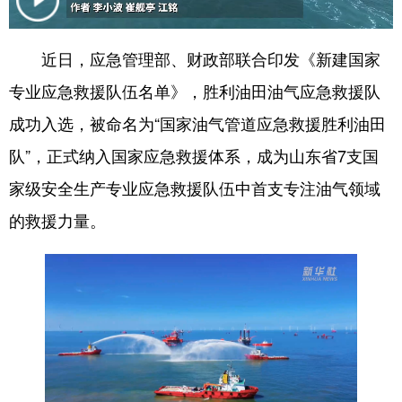
会展
彩票
娱乐
时尚
近日，应急管理部、财政部联合印发《新建国家
悦读
公益
书画
一带一路
专业应急救援队伍名单》，胜利油田油气应急救援队
亚太网
上市公司
投教基地
成功入选，被命名为“国家油气管道应急救援胜利油田
队”，正式纳入国家应急救援体系，成为山东省7支国
地方频道
家级安全生产专业应急救援队伍中首支专注油气领域
的救援力量。
首页
山东新闻
图片
专题·访谈
政事
文旅
社会民生
山东产经
文娱
融媒秀
地市
科教
健康
微视齐鲁
多语种频道