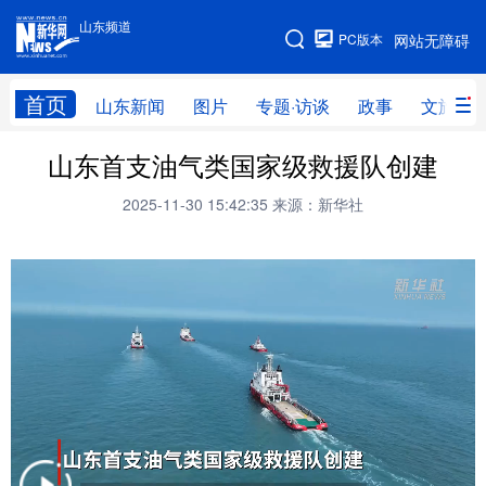
山东频道
手机版
PC版本
网站无障碍
网站地图
首页
山东新闻
图片
专题·访谈
政事
文旅
山东首支油气类国家级救援队创建
学习进行时
高层
时政
人事
2025-11-30 15:42:35
来源：新华社
国际
财经
网评
港澳
台湾
思客智库
全球连线
教育
科技
科普
体育
文化
健康
军事
访谈
视频
图片
中央文件
金融
汽车
食品
人居
信息化
乡村振兴
溯源中国
城市
旅游
能源