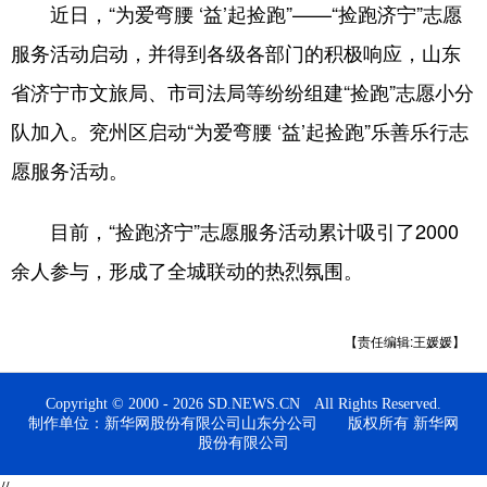
近日，“为爱弯腰 ‘益’起捡跑”——“捡跑济宁”志愿
会展
彩票
娱乐
时尚
服务活动启动，并得到各级各部门的积极响应，山东
悦读
公益
书画
一带一路
省济宁市文旅局、市司法局等纷纷组建“捡跑”志愿小分
队加入。兖州区启动“为爱弯腰 ‘益’起捡跑”乐善乐行志
亚太网
上市公司
投教基地
愿服务活动。
地方频道
目前，“捡跑济宁”志愿服务活动累计吸引了2000
首页
山东新闻
图片
专题·访谈
余人参与，形成了全城联动的热烈氛围。
政事
文旅
社会民生
山东产经
【责任编辑:王媛媛】
文娱
融媒秀
地市
科教
健康
微视齐鲁
Copyright © 2000 - 2026 SD.NEWS.CN All Rights Reserved.
制作单位：新华网股份有限公司山东分公司 版权所有 新华网
股份有限公司
多语种频道