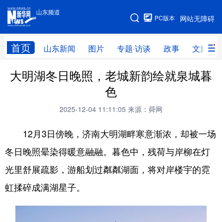
山东频道
手机版
PC版本
网站无障碍
网站地图
首页
山东新闻
图片
专题·访谈
政事
文旅
大明湖冬日晚照，老城新韵绘就泉城暮
学习进行时
高层
时政
人事
色
国际
财经
网评
港澳
2025-12-04 11:11:05
来源：舜网
台湾
思客智库
全球连线
教育
12月3日傍晚，济南大明湖畔寒意渐浓，却被一场
科技
科普
体育
文化
冬日晚照晕染得暖意融融。暮色中，残荷与岸柳在灯
健康
军事
访谈
视频
光里舒展疏影，游船划过粼粼湖面，将对岸楼宇的霓
图片
中央文件
金融
汽车
虹揉碎成满湖星子。
食品
人居
信息化
乡村振兴
溯源中国
城市
旅游
能源