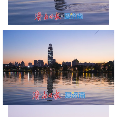
English
Español
Français
عربى
Русский язык
日本語
한국어
Deutsch
Português