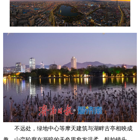
不远处，绿地中心等摩天建筑与湖畔古亭相映成
趣，山峦轮廓在渐暗的天色里愈发温柔。航拍镜头