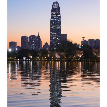
会展
彩票
娱乐
时尚
悦读
公益
书画
一带一路
亚太网
上市公司
投教基地
地方频道
首页
山东新闻
图片
专题·访谈
政事
文旅
社会民生
山东产经
文娱
融媒秀
地市
科教
健康
微视齐鲁
多语种频道