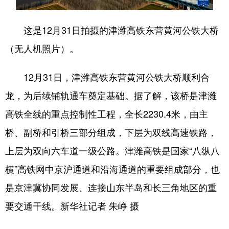
会展
彩票
娱乐
时尚
这是12月31日拍摄的津潍高铁东营黄河公铁大桥
悦读
公益
书画
一带一路
（无人机照片）。
亚太网
上市公司
投教基地
12月31日，津潍高铁东营黄河公铁大桥顺利合
龙，为后续铺轨通车奠定基础。据了解，该桥是津潍
地方频道
高铁全线的重点控制性工程，全长2230.4米，由主
首页
山东新闻
图片
专题·访谈
桥、副桥和引桥三部分组成，下层为双线高速铁路，
政事
文旅
社会民生
山东产经
上层为双向六车道一级公路。津潍高铁是国家“八纵八
横”高铁网中京沪通道和沿海通道的重要组成部分，也
文娱
融媒秀
地市
科教
是京津冀协同发展、连接山东半岛和长三角地区的重
健康
微视齐鲁
要交通干线。新华社记者 朱峥 摄
多语种频道