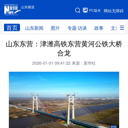
山东频道
手机版
PC版本
网站无障碍
网站地图
首页
山东新闻
图片
专题·访谈
政事
文旅
山东东营：津潍高铁东营黄河公铁大桥
学习进行时
高层
时政
人事
合龙
国际
财经
网评
港澳
2026-01-01 09:41:22
来源：新华社
台湾
思客智库
全球连线
教育
科技
科普
体育
文化
健康
军事
访谈
视频
图片
中央文件
金融
汽车
食品
人居
信息化
乡村振兴
溯源中国
城市
旅游
能源