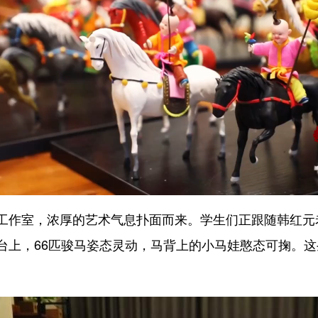
作室，浓厚的艺术气息扑面而来。学生们正跟随韩红元
台上，66匹骏马姿态灵动，马背上的小马娃憨态可掬。