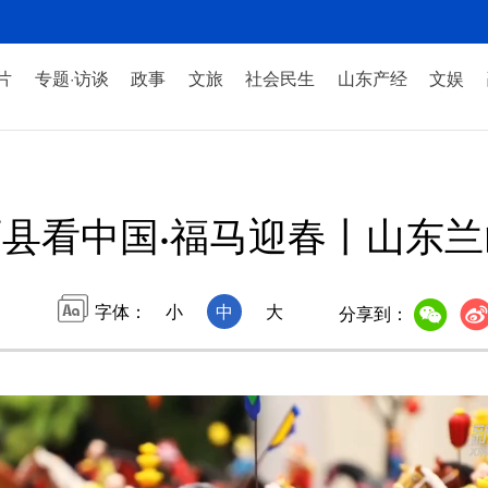
片
专题·访谈
政事
文旅
社会民生
山东产经
文娱
县看中国·福马迎春丨山东
字体：
小
中
大
分享到：