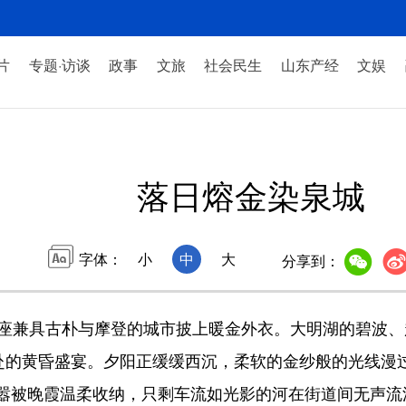
片
专题·访谈
政事
文旅
社会民生
山东产经
文娱
落日熔金染泉城
字体：
小
中
大
分享到：
兼具古朴与摩登的城市披上暖金外衣。大明湖的碧波、
共赴的黄昏盛宴。夕阳正缓缓西沉，柔软的金纱般的光线漫
嚣被晚霞温柔收纳，只剩车流如光影的河在街道间无声流