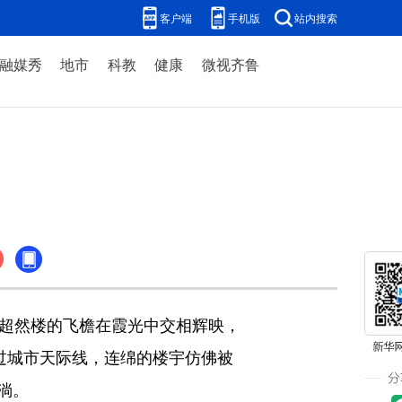
客户端
手机版
站内搜索
融媒秀
地市
科教
健康
微视齐鲁
超然楼的飞檐在霞光中交相辉映，
过城市天际线，连绵的楼宇仿佛被
淌。