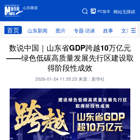
山东频道
手机版
PC版本
网站无障碍
网站地图
首页
山东新闻
图片
专题·访谈
政事
文旅
数说中国｜山东省GDP跨越10万亿元
学习进行时
高层
时政
人事
——绿色低碳高质量发展先行区建设取
国际
财经
网评
港澳
得阶段性成效
台湾
思客智库
全球连线
教育
2026-01-24 11:35:23
来源：新华社
科技
科普
体育
文化
健康
军事
访谈
视频
图片
中央文件
金融
汽车
食品
人居
信息化
乡村振兴
溯源中国
城市
旅游
能源