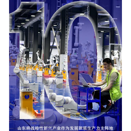
会展
彩票
娱乐
时尚
悦读
公益
书画
一带一路
亚太网
上市公司
投教基地
地方频道
首页
山东新闻
图片
专题·访谈
政事
文旅
社会民生
山东产经
文娱
融媒秀
地市
科教
健康
微视齐鲁
多语种频道