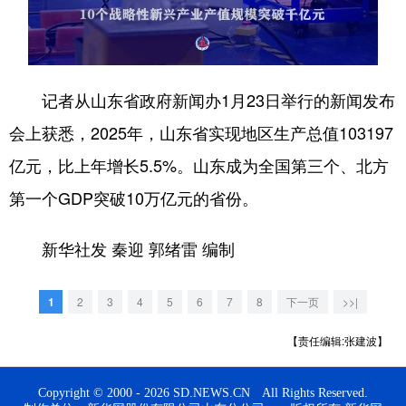
English
Español
Français
عربى
Русский язык
日本語
한국어
记者从山东省政府新闻办1月23日举行的新闻发布
Deutsch
Português
会上获悉，2025年，山东省实现地区生产总值103197
亿元，比上年增长5.5%。山东成为全国第三个、北方
第一个GDP突破10万亿元的省份。
新华社发 秦迎 郭绪雷 编制
1
2
3
4
5
6
7
8
下一页
>>|
【责任编辑:张建波】
Copyright © 2000 - 2026 SD.NEWS.CN All Rights Reserved.