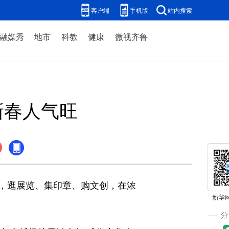
客户端
手机版
站内搜索
融媒秀
地市
科教
健康
微视齐鲁
新春人气旺
，逛展览、集印章、购文创，在浓