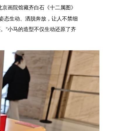
北京画院馆藏齐白石《十二属图》
姿态生动、洒脱奔放，让人不禁细
买。“小马的造型不仅生动还原了齐