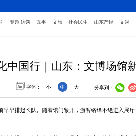
片
专题·访谈
政事
文旅
社会民生
山东产经
文娱
化中国行｜山东：文博场馆
字体：
小
中
大
分享到：
早早排起长队。随着馆门敞开，游客络绎不绝进入展厅