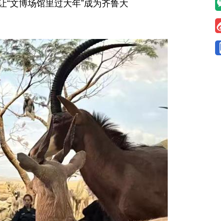
“文博场馆里过大年”成为齐鲁大