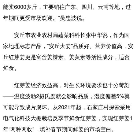
能卖6000多斤，主要销往广东、四川、云南等地，过
会展
彩票
娱乐
时尚
年期间更受市场欢迎。”吴忠波说。
悦读
公益
书画
一带一路
安丘市农业农村局蔬菜科科长张中华说，作为国
亚太网
上市公司
投教基地
家地理标志产品，“安丘大姜”品质好、营养价值高，安
丘红芽姜更是富含姜辣素、姜黄素等活性成分，适合
地方频道
鲜食。
首页
山东新闻
图片
专题·访谈
红芽姜经济效益高，对生长环境要求也十分苛刻
政事
文旅
社会民生
山东产经
——温度波动2摄氏度就会影响品质，湿度偏差5%就
文娱
融媒秀
地市
科教
可能导致成片腐坏。从2021年起，石家庄村探索采用
健康
微视齐鲁
电气化科技大棚栽培反季节鲜食红芽姜，实现红芽姜1
年“两种两收”，填补春节期间鲜姜的市场空白。
多语种频道