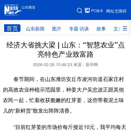
山东频道
手机版
PC版本
网站无障碍
网站地图
首页
山东新闻
图片
专题·访谈
政事
文旅
经济大省挑大梁 | 山东：“智慧农业”点
学习进行时
高层
时政
人事
亮特色产业致富路
国际
财经
网评
港澳
2026-02-26 15:46:23
来源：新华网
台湾
思客智库
全球连线
教育
春节期间，在山东潍坊安丘市凌河街道石家庄村
科技
科普
体育
文化
的高效农业种植示范园里，种姜大户吴忠波正跟其他
健康
军事
访谈
视频
农民一起，忙着收获脆嫩的红芽姜，这些带着泥土味
图片
中央文件
金融
汽车
儿的“新鲜货”散发出阵阵清香。
食品
人居
信息化
乡村振兴
“目前红芽姜的市场价每斤接近10元，我平均每天
溯源中国
城市
旅游
能源