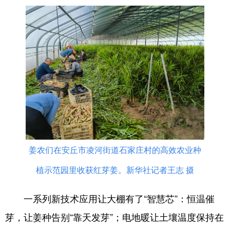
English
Español
Français
عربى
Русский язык
日本語
한국어
Deutsch
Português
姜农们在安丘市凌河街道石家庄村的高效农业种
植示范园里收获红芽姜。新华社记者王志 摄
一系列新技术应用让大棚有了“智慧芯”：恒温催
芽，让姜种告别“靠天发芽”；电地暖让土壤温度保持在