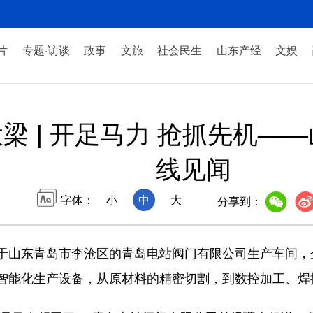
片
专题·访谈
政事
文旅
社会民生
山东产经
文娱
梁 | 开足马力 抢抓先机—
线见闻
字体：
小
中
大
分享到：
山东青岛市李沧区的青岛电站阀门有限公司生产车间，
智能化生产设备，从原材料的精密切割，到数控加工、焊