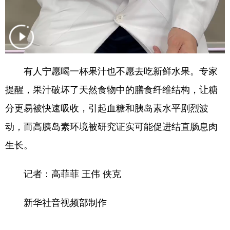
English
Español
Français
عربى
Русский язык
日本語
한국어
Deutsch
Português
有人宁愿喝一杯果汁也不愿去吃新鲜水果。专家
提醒，果汁破坏了天然食物中的膳食纤维结构，让糖
分更易被快速吸收，引起血糖和胰岛素水平剧烈波
动，而高胰岛素环境被研究证实可能促进结直肠息肉
生长。
记者：高菲菲 王伟 侠克
新华社音视频部制作