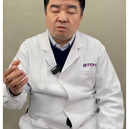
会展
彩票
娱乐
时尚
悦读
公益
书画
一带一路
亚太网
上市公司
投教基地
地方频道
首页
山东新闻
图片
专题·访谈
政事
文旅
社会民生
山东产经
文娱
融媒秀
地市
科教
健康
微视齐鲁
多语种频道