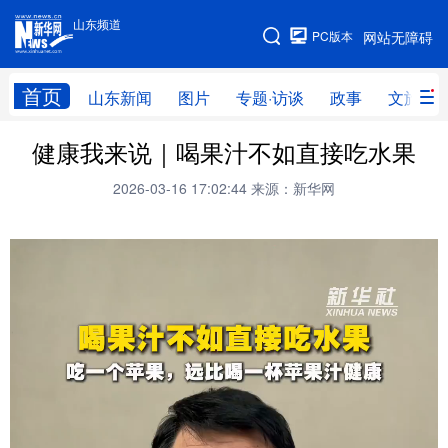
山东频道
手机版
PC版本
网站无障碍
网站地图
首页
山东新闻
图片
专题·访谈
政事
文旅
健康我来说｜喝果汁不如直接吃水果
学习进行时
高层
时政
人事
2026-03-16 17:02:44
来源：新华网
国际
财经
网评
港澳
台湾
思客智库
全球连线
教育
科技
科普
体育
文化
健康
军事
访谈
视频
图片
中央文件
金融
汽车
食品
人居
信息化
乡村振兴
溯源中国
城市
旅游
能源