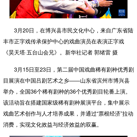
会展
彩票
娱乐
时尚
悦读
公益
书画
一带一路
3月20日，在博兴县市民文化中心，来自广东省陆
亚太网
上市公司
投教基地
丰市正字戏传承保护中心的戏曲演员在表演正字戏
《昊天塔·五台山会兄》。新华社记者 郭绪雷 摄
地方频道
3月15日至23日，第二届中国戏曲稀有剧种优秀剧
首页
山东新闻
图片
专题·访谈
目展演在中国吕剧艺术之乡——山东省滨州市博兴县
政事
文旅
社会民生
山东产经
举办，全国36个稀有剧种的36个优秀剧目轮番上演。
文娱
融媒秀
地市
科教
该活动旨在搭建国家级稀有剧种展演平台，集中展示
戏曲艺术创作与人才培养成果，并通过“票根经济”拉动
健康
微视齐鲁
消费，实现文化效益与经济效益的双赢。
多语种频道