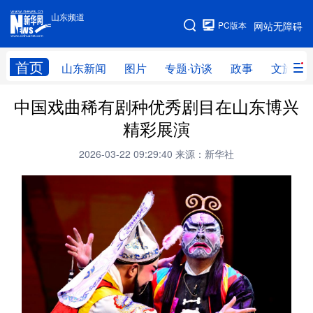
山东频道
手机版
PC版本
网站无障碍
网站地图
首页
山东新闻
图片
专题·访谈
政事
文旅
中国戏曲稀有剧种优秀剧目在山东博兴
学习进行时
高层
时政
人事
精彩展演
国际
财经
网评
港澳
2026-03-22 09:29:40
来源：新华社
台湾
思客智库
全球连线
教育
科技
科普
体育
文化
健康
军事
访谈
视频
图片
中央文件
金融
汽车
食品
人居
信息化
乡村振兴
溯源中国
城市
旅游
能源