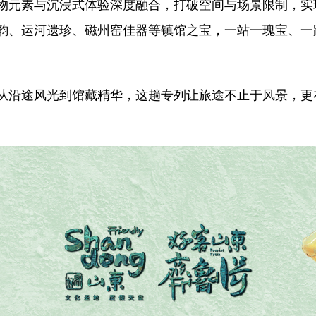
元素与沉浸式体验深度融合，打破空间与场景限制，实
韵、运河遗珍、磁州窑佳器等镇馆之宝，一站一瑰宝、一
沿途风光到馆藏精华，这趟专列让旅途不止于风景，更