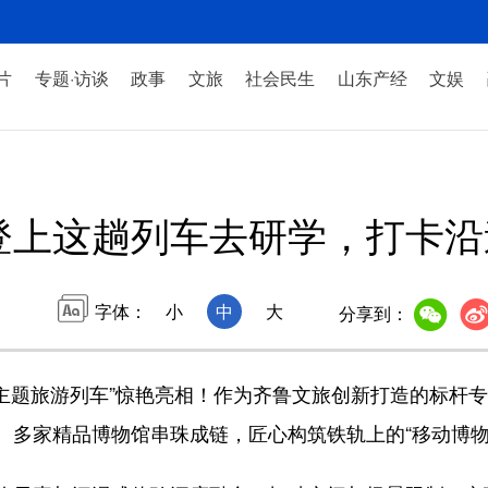
片
专题·访谈
政事
文旅
社会民生
山东产经
文娱
登上这趟列车去研学，打卡
字体：
小
中
大
分享到：
题旅游列车”惊艳亮相！作为齐鲁文旅创新打造的标杆专
、多家精品博物馆串珠成链，匠心构筑铁轨上的“移动博物