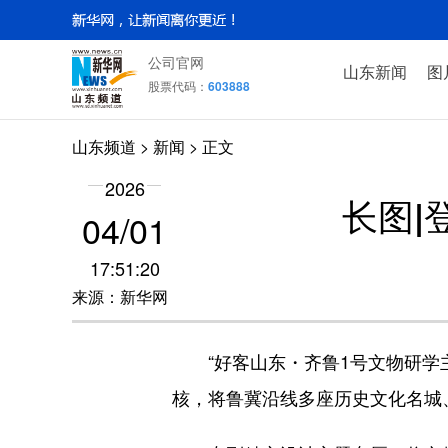
公司官网
山东新闻
图
股票代码：
603888
山东频道
>
新闻
> 正文
2026
长图|
04/01
17:51:20
来源：新华网
“好客山东・齐鲁1号文物研学主
核，将鲁冀沿线多座历史文化名城