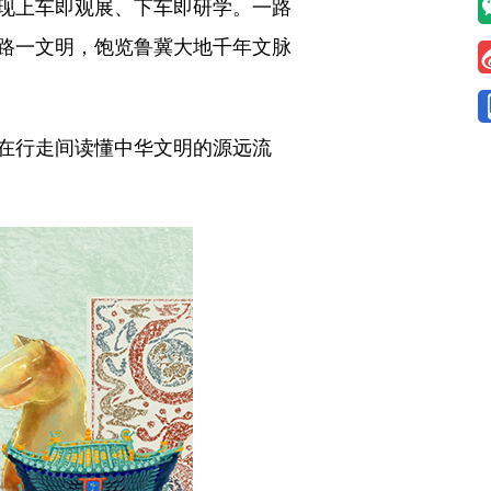
现上车即观展、下车即研学。一路
路一文明，饱览鲁冀大地千年文脉
在行走间读懂中华文明的源远流