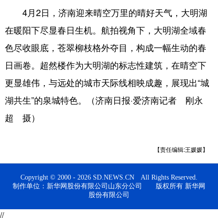
4月2日，济南迎来晴空万里的晴好天气，大明湖
会展
彩票
娱乐
时尚
在暖阳下尽显春日生机。航拍视角下，大明湖全域春
悦读
公益
书画
一带一路
色尽收眼底，苍翠柳枝格外夺目，构成一幅生动的春
亚太网
上市公司
投教基地
日画卷。超然楼作为大明湖的标志性建筑，在晴空下
更显雄伟，与远处的城市天际线相映成趣，展现出“城
地方频道
湖共生”的泉城特色。（济南日报·爱济南记者 刚永
超 摄）
首页
山东新闻
图片
专题·访谈
政事
文旅
社会民生
山东产经
【责任编辑:王媛媛】
文娱
融媒秀
地市
科教
Copyright © 2000 - 2026 SD.NEWS.CN All Rights Reserved.
健康
微视齐鲁
制作单位：新华网股份有限公司山东分公司 版权所有 新华网
股份有限公司
//
多语种频道