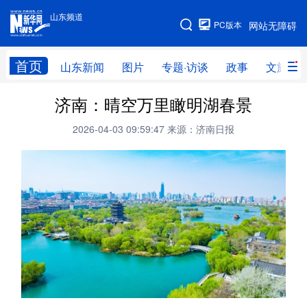
山东频道
手机版
PC版本
网站无障碍
网站地图
首页
山东新闻
图片
专题·访谈
政事
文旅
济南：晴空万里瞰明湖春景
学习进行时
高层
时政
人事
2026-04-03 09:59:47
来源：济南日报
国际
财经
网评
港澳
台湾
思客智库
全球连线
教育
科技
科普
体育
文化
健康
军事
访谈
视频
图片
中央文件
金融
汽车
食品
人居
信息化
乡村振兴
溯源中国
城市
旅游
能源