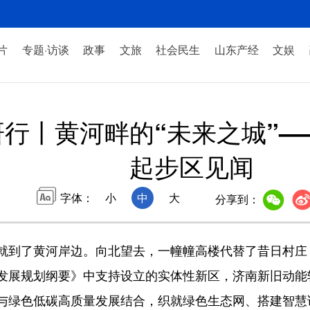
片
专题·访谈
政事
文旅
社会民生
山东产经
文娱
行丨黄河畔的“未来之城”
起步区见闻
字体：
小
中
大
分享到：
了黄河岸边。向北望去，一幢幢高楼代替了昔日村庄，
发展规划纲要》中支持设立的实体性新区，济南新旧动能转
与绿色低碳高质量发展结合，织就绿色生态网、搭建智慧