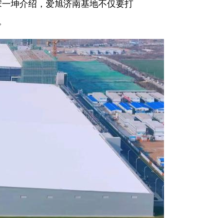
宋一坤介绍，爱旭济南基地不仅要打
。