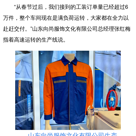
“从春节过后，我们接到的工装订单量已经超过6
会展
彩票
娱乐
时尚
万件，整个车间现在是满负荷运转，大家都在全力以
悦读
公益
书画
一带一路
赴赶交付。”山东向尚服饰文化有限公司总经理张红梅
亚太网
上市公司
投教基地
指着高速运转的生产线说。
地方频道
首页
山东新闻
图片
专题·访谈
政事
文旅
社会民生
山东产经
文娱
融媒秀
地市
科教
健康
微视齐鲁
多语种频道
山东向尚服饰文化有限公司生产