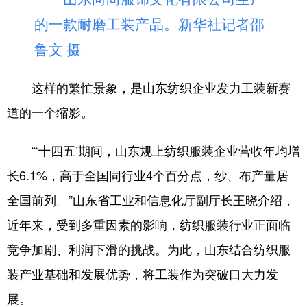
的一款耐磨工装产品。新华社记者邵
English
Español
Français
عربى
鲁文 摄
Русский язык
日本語
한국어
这样的繁忙景象，是山东纺织企业发力工装新赛
Deutsch
Português
道的一个缩影。
“‘十四五’期间，山东规上纺织服装企业营收年均增
长6.1%，高于全国同行业4个百分点，纱、布产量居
全国前列。”山东省工业和信息化厅副厅长王晓介绍，
近年来，受到多重因素的影响，纺织服装行业正面临
竞争加剧、利润下滑的挑战。为此，山东结合纺织服
装产业基础和发展优势，将工装作为突破口大力发
展。