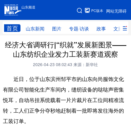
山东频道
手机版
PC版本
网站无障碍
网站地图
首页
山东新闻
图片
专题·访谈
政事
文旅
经济大省调研行|“织就”发展新图景——
学习进行时
高层
时政
人事
山东纺织企业发力工装新赛道观察
国际
财经
网评
港澳
2026-04-23 08:02:43
来源：新华社
台湾
思客智库
全球连线
教育
近日，位于山东滨州邹平市的山东向尚服饰文化
科技
科普
体育
文化
有限公司智能化生产车间内，缝纫设备的哒哒声密集
健康
军事
访谈
视频
悦耳，自动吊挂系统载着一片片裁片在工位间精准流
图片
中央文件
金融
汽车
转，工人们正争分夺秒地赶制着一批即将发往海外的
食品
人居
信息化
乡村振兴
工装订单。
溯源中国
城市
旅游
能源