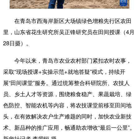
会展
彩票
娱乐
时尚
在青岛市西海岸新区大场镇绿色增粮先行区农田
悦读
公益
书画
一带一路
里，山东省花生研究所吴正锋研究员在田间授课（4月
亚太网
上市公司
投教基地
28日摄）。
今年以来，青岛市农业农村部门紧扣农时农事，
地方频道
采取“现场授课+实操示范+就地答疑”模式，持续开
首页
山东新闻
图片
专题·访谈
展“田间课堂”服务。通过统筹整合科研院所、农技人
政事
文旅
社会民生
山东产经
员、乡土人才等资源，围绕粮食稳产、果蔬栽培、绿
文娱
融媒秀
地市
科教
色防控、智能农机等内容，将农技课堂前移至田间地
健康
微视齐鲁
头，在有效解决农户生产难题的同时，加快农业新技
术、新品种的推广应用，畅通助农增收“最后一公里”。
新华社记者 李紫恒 摄
多语种频道