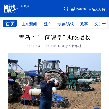
山东频道
手机版
PC版本
网站无障碍
网站地图
首页
山东新闻
图片
专题·访谈
政事
文旅
青岛：“田间课堂” 助农增收
学习进行时
高层
时政
人事
2026-04-30 09:00:16
来源：新华社
国际
财经
网评
港澳
台湾
思客智库
全球连线
教育
科技
科普
体育
文化
健康
军事
访谈
视频
图片
中央文件
金融
汽车
食品
人居
信息化
乡村振兴
溯源中国
城市
旅游
能源