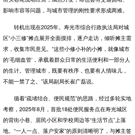
影响市容等问题，与城市管理的刚性要求形成两难。
English
Español
Français
عربى
Русский язык
日本語
한국어
转机出现在2025年。寿光市综合行政执法局对城
区“小三修”摊点展开全面摸排，逐户走访，倾听摊主需
Deutsch
Português
求，收集市民意见。“这些小修小补的小摊，就像城市
的‘毛细血管’，承载着群众日常的生活便利和一部分人
的生计。管理城市，既要有秩序，也要有人情味儿，
不能一禁了之。”该局副局长崔广磊说。
循着“疏堵结合、便民规范”的思路，经过多轮实地
考察，2025年8月，首批18处便民服务点在寿光城区
的背街小巷、居民小区和学校周边等“生活节点”上落
地。“一人一点、落户安家”的原则清晰明了，与摊主签