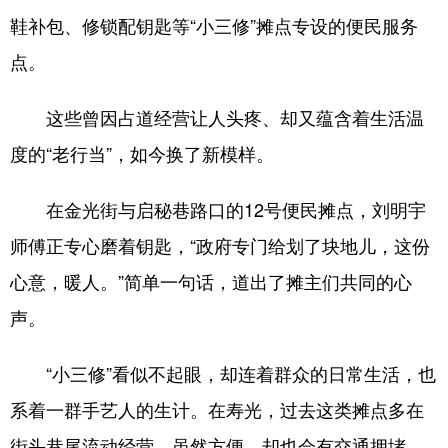
鞋补包、修锁配钥匙等“小三修”摊点专设的便民服务
会展
彩票
娱乐
时尚
点。
悦读
公益
书画
一带一路
这些曾因占道经营让人头疼、却又蕴含着生活温
亚太网
上市公司
投教基地
度的“老行当”，如今换了新模样。
地方频道
在金光街与启秘巷路口的12号便民摊点，刘明宇
师傅正专心磨着钥匙，“政府专门给划了块地儿，这份
首页
山东新闻
图片
专题·访谈
心意，暖人。”简单一句话，道出了摊主们共同的心
政事
文旅
社会民生
山东产经
声。
文娱
融媒秀
地市
科教
“小三修”看似不起眼，却连着群众的日常生活，也
健康
微视齐鲁
系着一群手艺人的生计。在寿光，过去这类摊点多在
街头巷尾流动经营，虽然方便，却也会有交通拥堵、
多语种频道