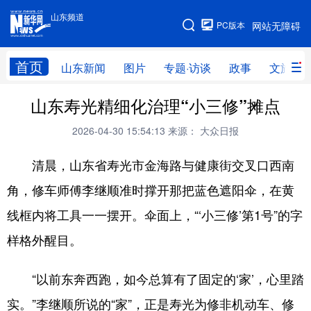
山东频道
手机版
PC版本
网站无障碍
网站地图
首页
山东新闻
图片
专题·访谈
政事
文旅
山东寿光精细化治理“小三修”摊点
学习进行时
高层
时政
人事
2026-04-30 15:54:13
来源： 大众日报
国际
财经
网评
港澳
清晨，山东省寿光市金海路与健康街交叉口西南
台湾
思客智库
全球连线
教育
角，修车师傅李继顺准时撑开那把蓝色遮阳伞，在黄
科技
科普
体育
文化
线框内将工具一一摆开。伞面上，“‘小三修’第1号”的字
健康
军事
访谈
视频
样格外醒目。
图片
中央文件
金融
汽车
“以前东奔西跑，如今总算有了固定的‘家’，心里踏
食品
人居
信息化
乡村振兴
实。”李继顺所说的“家”，正是寿光为修非机动车、修
溯源中国
城市
旅游
能源