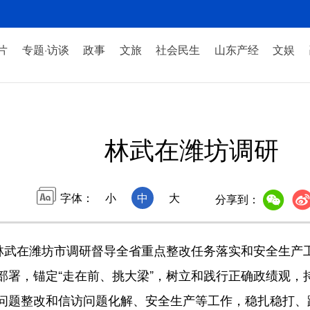
片
专题·访谈
政事
文旅
社会民生
山东产经
文娱
林武在潍坊调研
字体：
小
中
大
分享到：
武在潍坊市调研督导全省重点整改任务落实和安全生产
部署，锚定“走在前、挑大梁”，树立和践行正确政绩观，
问题整改和信访问题化解、安全生产等工作，稳扎稳打、