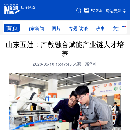
山东频道
手机版
PC版本
网站无障碍
网站地图
首页
山东新闻
图片
专题·访谈
政事
文旅
山东五莲：产教融合赋能产业链人才培
学习进行时
高层
时政
人事
养
国际
财经
网评
港澳
2026-05-10 15:47:45
来源：新华社
台湾
思客智库
全球连线
教育
科技
科普
体育
文化
健康
军事
访谈
视频
图片
中央文件
金融
汽车
食品
人居
信息化
乡村振兴
溯源中国
城市
旅游
能源