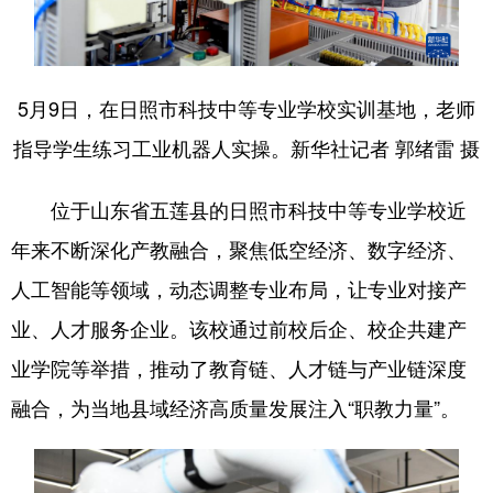
会展
彩票
娱乐
时尚
悦读
公益
书画
一带一路
5月9日，在日照市科技中等专业学校实训基地，老师
亚太网
上市公司
投教基地
指导学生练习工业机器人实操。新华社记者 郭绪雷 摄
位于山东省五莲县的日照市科技中等专业学校近
地方频道
年来不断深化产教融合，聚焦低空经济、数字经济、
首页
山东新闻
图片
专题·访谈
人工智能等领域，动态调整专业布局，让专业对接产
政事
文旅
社会民生
山东产经
业、人才服务企业。该校通过前校后企、校企共建产
文娱
融媒秀
地市
科教
业学院等举措，推动了教育链、人才链与产业链深度
融合，为当地县域经济高质量发展注入“职教力量”。
健康
微视齐鲁
多语种频道