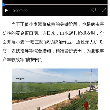
会展
彩票
娱乐
时尚
0:00
/0:00
悦读
公益
书画
一带一路
当下正值小麦灌浆成熟的关键阶段，也是病虫害
亚太网
上市公司
投教基地
防控的黄金窗口期。连日来，山东冠县抢抓农时，全
面开展小麦“一喷三防”统防统治作业，通过无人机飞
地方频道
防、农技指导等综合措施，精准管护麦田，为夏粮丰
产丰收筑牢“防护网”。
首页
山东新闻
图片
专题·访谈
政事
文旅
社会民生
山东产经
文娱
融媒秀
地市
科教
健康
微视齐鲁
多语种频道