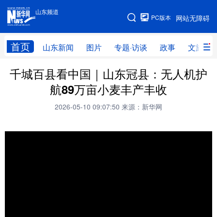
山东频道
手机版
PC版本
网站无障碍
网站地图
首页
山东新闻
图片
专题·访谈
政事
文旅
千城百县看中国｜山东冠县：无人机护
学习进行时
高层
时政
人事
航89万亩小麦丰产丰收
国际
财经
网评
港澳
2026-05-10 09:07:50
来源：新华网
台湾
思客智库
全球连线
教育
科技
科普
体育
文化
健康
军事
访谈
视频
图片
中央文件
金融
汽车
食品
人居
信息化
乡村振兴
溯源中国
城市
旅游
能源