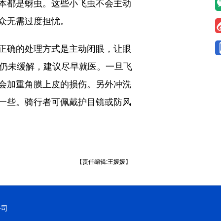
本都是蚜虫。这些小飞虫不会主动
众无需过度担忧。
正确的处理方式是主动闭眼，让眼
适仍未缓解，建议尽早就医。一旦飞
会加重角膜上皮的损伤。另外冲洗
一些。骑行者可佩戴护目镜或防风
【责任编辑:王媛媛】
公司