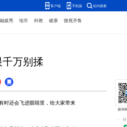
客户端
手机版
站内搜索
融媒秀
地市
科教
健康
微视齐鲁
眼千万别揉
有时还会飞进眼睛里，给大家带来