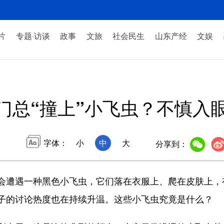
片
专题·访谈
政事
文旅
社会民生
山东产经
文娱
门总“撞上”小飞虫？不慎入
字体：
小
中
大
分享到：
遭遇一种黑色小飞虫，它们落在衣服上、爬在皮肤上，
子的讨论热度也在持续升温。这些小飞虫究竟是什么？