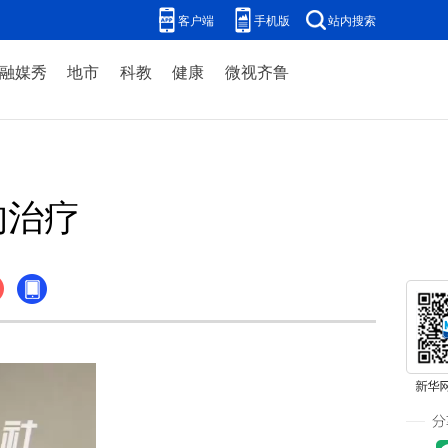
客户端
手机版
站内搜索
融媒秀
地市
科教
健康
微视齐鲁
的治疗