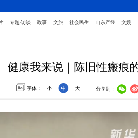
片
专题·访谈
政事
文旅
社会民生
山东产经
文娱
健康我来说｜陈旧性瘢痕
字体：
小
中
大
分享到：