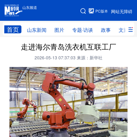
山东频道
手机版
PC版本
网站无障碍
网站地图
首页
山东新闻
图片
专题·访谈
政事
文旅
走进海尔青岛洗衣机互联工厂
学习进行时
高层
时政
人事
2026-05-13 07:37:03
来源：新华社
国际
财经
网评
港澳
台湾
思客智库
全球连线
教育
科技
科普
体育
文化
健康
军事
访谈
视频
图片
中央文件
金融
汽车
食品
人居
信息化
乡村振兴
溯源中国
城市
旅游
能源