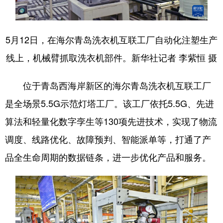
会展
彩票
娱乐
时尚
5月12日，在海尔青岛洗衣机互联工厂自动化注塑生产
悦读
公益
书画
一带一路
线上，机械臂抓取洗衣机部件。新华社记者 李紫恒 摄
亚太网
上市公司
投教基地
位于青岛西海岸新区的海尔青岛洗衣机互联工厂
地方频道
是全场景5.5G示范灯塔工厂。该工厂依托5.5G、先进
算法和轻量化数字孪生等130项先进技术，实现了物流
首页
山东新闻
图片
专题·访谈
调度、线路优化、故障预判、智能派单等，打通了产
政事
文旅
社会民生
山东产经
品全生命周期的数据链条，进一步优化产品和服务。
文娱
融媒秀
地市
科教
健康
微视齐鲁
多语种频道