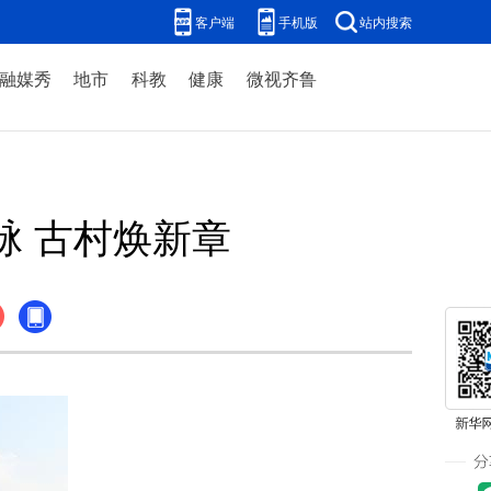
客户端
手机版
站内搜索
融媒秀
地市
科教
健康
微视齐鲁
脉 古村焕新章