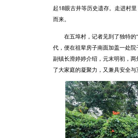
起18眼古井等历史遗存。走进村
而来。
在五埠村，记者见到了独特的“伙
代，便在祖辈房子南面加盖一处院
副镇长滑婷婷介绍，元末明初，两
了大家庭的凝聚力，又兼具安全与