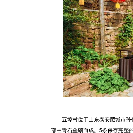
五埠村位于山东泰安肥城市孙伯镇
部由青石垒砌而成。5条保存完整