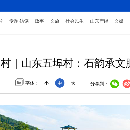
片
专题·访谈
政事
文旅
社会民生
山东产经
文娱
村｜山东五埠村：石韵承文
字体：
小
中
大
分享到：