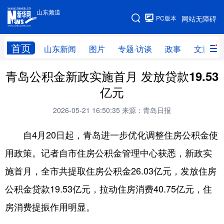
山东频道
手机版
PC版本
网站无障碍
网站地图
首页
山东新闻
图片
专题·访谈
政事
文旅
青岛公积金新政实施首月 发放贷款19.53
学习进行时
高层
时政
人事
亿元
国际
财经
网评
港澳
2026-05-21 16:50:35
来源：青岛日报
台湾
思客智库
全球连线
教育
自4月20日起，青岛进一步优化调整住房公积金使
科技
科普
体育
文化
用政策。记者自市住房公积金管理中心获悉，新政实
健康
军事
访谈
视频
施首月，全市共提取住房公积金26.03亿元，发放住房
图片
中央文件
金融
汽车
公积金贷款19.53亿元，拉动住房消费40.75亿元，住
食品
人居
信息化
乡村振兴
房消费提振作用明显。
溯源中国
城市
旅游
能源