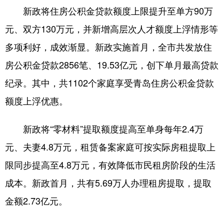
新政将住房公积金贷款额度上限提升至单方90万
会展
彩票
娱乐
时尚
元、双方130万元，并新增高层次人才额度上浮情形等
悦读
公益
书画
一带一路
多项利好，成效渐显。新政实施首月，全市共发放住
亚太网
上市公司
投教基地
房公积金贷款2856笔、19.53亿元，创下单月最高贷款
纪录。其中，共1102个家庭享受青岛住房公积金贷款
地方频道
额度上浮优惠。
首页
山东新闻
图片
专题·访谈
新政将“零材料”提取额度提高至单身每年2.4万
政事
文旅
社会民生
山东产经
元、夫妻4.8万元，租赁备案家庭可按实际房租提取上
限同步提高至4.8万元，有效降低市民租房阶段的生活
文娱
融媒秀
地市
科教
成本。新政首月，共有5.69万人办理租房提取，提取
健康
微视齐鲁
金额2.73亿元。
多语种频道