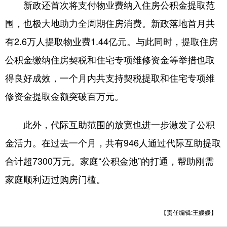
新政还首次将支付物业费纳入住房公积金提取范
围，也极大地助力全周期住房消费。新政落地首月共
English
Español
Français
عربى
有2.6万人提取物业费1.44亿元。与此同时，提取住房
Русский язык
日本語
한국어
公积金缴纳住房契税和住宅专项维修资金等举措也取
Deutsch
Português
得良好成效，一个月内共支持契税提取和住宅专项维
修资金提取金额突破百万元。
此外，代际互助范围的放宽也进一步激发了公积
金活力。在过去一个月，共有946人通过代际互助提取
合计超7300万元。家庭“公积金池”的打通，帮助刚需
家庭顺利迈过购房门槛。
【责任编辑:王媛媛】