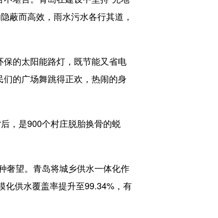
沟隐蔽而高效，雨水污水各行其道，
环保的太阳能路灯，既节能又省电
民们的广场舞跳得正欢，热闹的身
后，是900个村庄脱胎换骨的蜕
种奢望。青岛将城乡供水一体化作
化供水覆盖率提升至99.34%，有