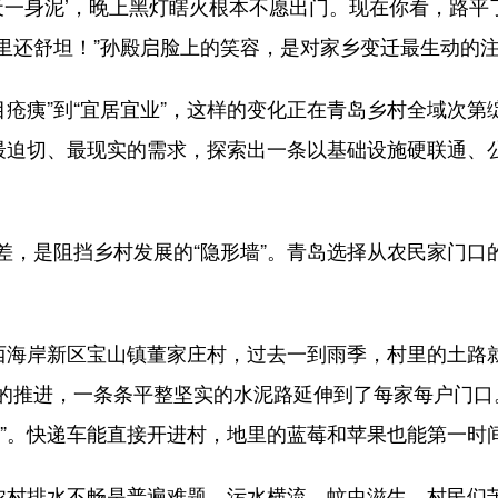
一身泥’，晚上黑灯瞎火根本不愿出门。现在你看，路平
里还舒坦！”孙殿启脸上的笑容，是对家乡变迁最生动的
目疮痍”到“宜居宜业”，这样的变化正在青岛乡村全域次
众最迫切、最现实的需求，探索出一条以基础设施硬联通、
是阻挡乡村发展的“隐形墙”。青岛选择从农民家门口的
海岸新区宝山镇董家庄村，过去一到雨季，村里的土路
的推进，一条条平整坚实的水泥路延伸到了每家每户门口
路”。快递车能直接开进村，地里的蓝莓和苹果也能第一时
村排水不畅是普遍难题，污水横流、蚊虫滋生，村民们苦