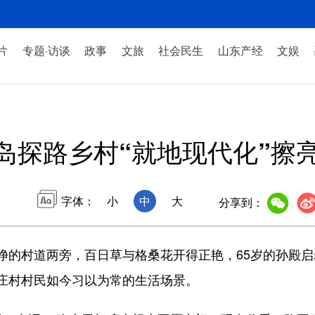
片
专题·访谈
政事
文旅
社会民生
山东产经
文娱
岛探路乡村“就地现代化”擦
字体：
小
中
大
分享到：
村道两旁，百日草与格桑花开得正艳，65岁的孙殿启
庄村村民如今习以为常的生活场景。