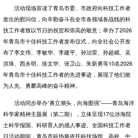
活动现场宣读了青岛市委、市政府向科技工作者
会展
彩票
娱乐
时尚
发出的慰问信，向辛勤奋斗在全市各领域各战线的科
悦读
公益
书画
一带一路
技工作者致以节日的祝贺和崇高的敬意；举办了2026
亚太网
上市公司
投教基地
年青岛市十佳科技工作者发布仪式，向全社会公开发
布了李文伟、李敏华、李建平、孙治雷、孙超岷、吴
地方频道
洪珠、西永明、徐文华、张卫山、朱新勇等10名2026
年青岛市十佳科技工作者的先进事迹，展现了他们敢
首页
山东新闻
图片
专题·访谈
为人先、勇攀高峰的奋斗精神。
政事
文旅
社会民生
山东产经
文娱
融媒秀
地市
科教
活动同步举办“勇立潮头，向海图强”——青岛海洋
科学家精神主题展（第二期），立体呈现17位涉海院
健康
微视齐鲁
士科学报国、科研育人的感人事迹。全国科技工作者
日活动期间，青岛市科协将依托科技场馆、高校、中
多语种频道