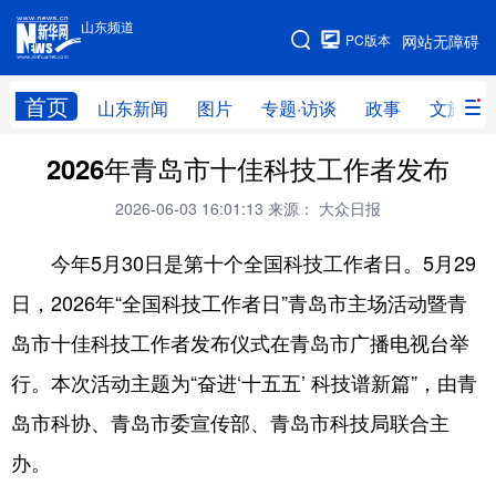
山东频道
手机版
PC版本
网站无障碍
网站地图
首页
山东新闻
图片
专题·访谈
政事
文旅
2026年青岛市十佳科技工作者发布
学习进行时
高层
时政
人事
2026-06-03 16:01:13
来源： 大众日报
国际
财经
网评
港澳
今年5月30日是第十个全国科技工作者日。5月29
台湾
思客智库
全球连线
教育
日，2026年“全国科技工作者日”青岛市主场活动暨青
科技
科普
体育
文化
岛市十佳科技工作者发布仪式在青岛市广播电视台举
健康
军事
访谈
视频
行。本次活动主题为“奋进‘十五五’ 科技谱新篇”，由青
图片
中央文件
金融
汽车
岛市科协、青岛市委宣传部、青岛市科技局联合主
食品
人居
信息化
乡村振兴
办。
溯源中国
城市
旅游
能源