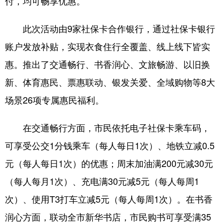
付，均可畅享优惠。
会展
彩票
娱乐
时尚
此次活动由9家社保卡合作银行，通过社保卡银行
悦读
公益
书画
一带一路
账户发放补贴，实现衣食住行全覆盖、线上线下皆实
亚太网
上市公司
投教基地
惠。推出了交通畅行、书香润心、文旅畅游、以旧换
新、体育惠民、票惠联动、银发关爱、全域购物等8大
地方频道
场景26项专属惠民福利。
首页
山东新闻
图片
专题·访谈
在交通畅行方面，市民依托电子社保卡乘车码，
政事
文旅
社会民生
山东产经
可享受公交1分钱乘车（每人每日1次）、地铁立减0.5
元（每人每日1次）的优惠；周末加油满200元减30元
文娱
融媒秀
地市
科教
（每人每月1次）、充电满30元减5元（每人每周1
健康
微视齐鲁
次）、使用T3打车立减5元（每人每周1次）。在书香
润心方面，联动全市新华书店，市民购书可享受满35
多语种频道