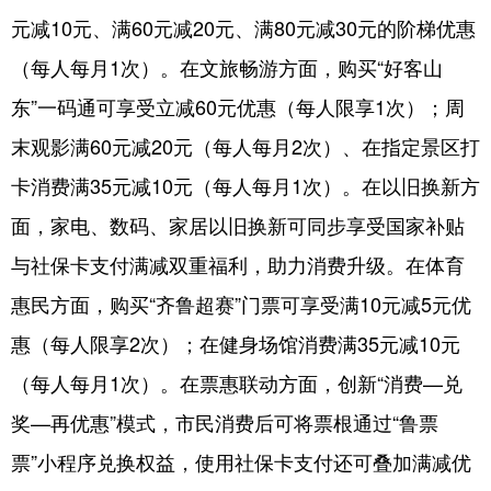
元减10元、满60元减20元、满80元减30元的阶梯优惠
English
Español
Français
عربى
（每人每月1次）。在文旅畅游方面，购买“好客山
Русский язык
日本語
한국어
东”一码通可享受立减60元优惠（每人限享1次）；周
Deutsch
Português
末观影满60元减20元（每人每月2次）、在指定景区打
卡消费满35元减10元（每人每月1次）。在以旧换新方
面，家电、数码、家居以旧换新可同步享受国家补贴
与社保卡支付满减双重福利，助力消费升级。在体育
惠民方面，购买“齐鲁超赛”门票可享受满10元减5元优
惠（每人限享2次）；在健身场馆消费满35元减10元
（每人每月1次）。在票惠联动方面，创新“消费—兑
奖—再优惠”模式，市民消费后可将票根通过“鲁票
票”小程序兑换权益，使用社保卡支付还可叠加满减优