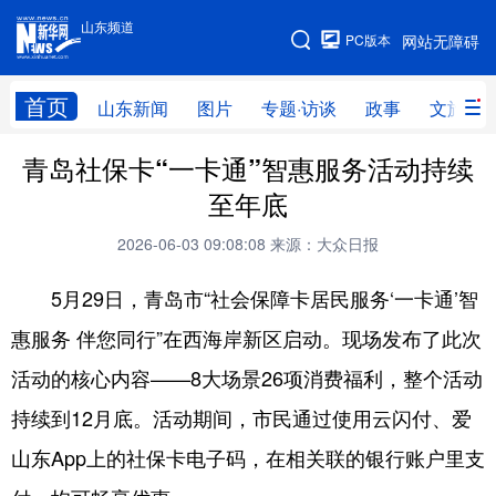
山东频道
手机版
PC版本
网站无障碍
网站地图
首页
山东新闻
图片
专题·访谈
政事
文旅
青岛社保卡“一卡通”智惠服务活动持续
学习进行时
高层
时政
人事
至年底
国际
财经
网评
港澳
2026-06-03 09:08:08
来源：大众日报
台湾
思客智库
全球连线
教育
5月29日，青岛市“社会保障卡居民服务‘一卡通’智
科技
科普
体育
文化
惠服务 伴您同行”在西海岸新区启动。现场发布了此次
健康
军事
访谈
视频
活动的核心内容——8大场景26项消费福利，整个活动
图片
中央文件
金融
汽车
持续到12月底。活动期间，市民通过使用云闪付、爱
食品
人居
信息化
乡村振兴
山东App上的社保卡电子码，在相关联的银行账户里支
溯源中国
城市
旅游
能源