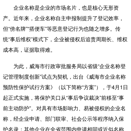
企业名称是企业的市场名片，也是核心无形资
会展
彩票
娱乐
时尚
产。近年来，企业名称自主申报制提升了登记效率，
悦读
公益
书画
一带一路
但“傍名牌”“搭便车”等恶意登记行为也随之增多。传
亚太网
上市公司
投教基地
统“事后维权”模式下，企业被侵权后追责周期长、维权
成本高，证据取得难。
地方频道
为此，威海市行政审批服务局以省级“企业名称登
首页
山东新闻
图片
专题·访谈
记管理制度创新”试点为契机，出台《威海市企业名称
政事
文旅
社会民生
山东产经
预防性保护试行方案》（以下简称“方案”），于4月1日
文娱
融媒秀
地市
科教
起正式实施，将保护关口从“事后争议裁决”前移至“事
前主动防护”。对具有市场影响力、易被侵权的企业名
健康
微视齐鲁
称，经企业申请、部门联审、社会公示等程序纳入保
护名录；其他企业在全省范围内申请相同或近似名称
多语种频道