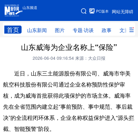
山东频道
手机版
PC版本
网站无障碍
网站地图
首页
山东新闻
图片
专题·访谈
政事
文旅
山东威海为企业名称上“保险”
学习进行时
高层
时政
人事
2026-06-04 09:16:54
来源：大众日报
国际
财经
网评
港澳
近日，山东三土能源股份有限公司、威海市华美
台湾
思客智库
全球连线
教育
航空科技股份有限公司通过企业名称预防性保护审
科技
科普
体育
文化
核，成为威海首批获得此项保护的市场主体。威海率
健康
军事
访谈
视频
先在全省范围内建立起“事前预防、事中规范、事后裁
图片
中央文件
金融
汽车
决”的全流程闭环体系，企业名称权益保护进入“源头拦
食品
人居
信息化
乡村振兴
截、智能预警”阶段。
溯源中国
城市
旅游
能源