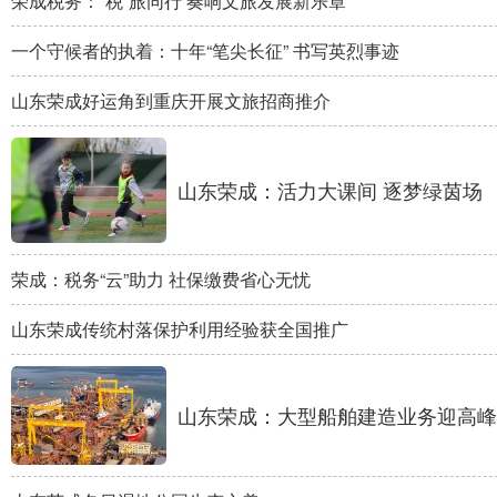
荣成税务：“税”旅同行 奏响文旅发展新乐章
会展
彩票
娱乐
时尚
一个守候者的执着：十年“笔尖长征” 书写英烈事迹
悦读
公益
书画
一带一路
山东荣成好运角到重庆开展文旅招商推介
亚太网
上市公司
投教基地
山东荣成：活力大课间 逐梦绿茵场
地方频道
首页
山东新闻
图片
专题·访谈
荣成：税务“云”助力 社保缴费省心无忧
政事
文旅
社会民生
山东产经
山东荣成传统村落保护利用经验获全国推广
文娱
融媒秀
地市
科教
健康
微视齐鲁
山东荣成：大型船舶建造业务迎高峰
多语种频道