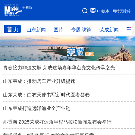
手机版
手机版
PC版本
网站无障碍
网站地图
首页
山东新闻
图片
专题·访谈
荣成新闻
图
学习进行时
高层
时政
人事
国际
财经
网评
港澳
青春接力非遗文脉 荣成这场嘉年华点亮文化传承之光
台湾
思客智库
全球连线
教育
山东荣成：推动房车产业升级提速
科技
科普
体育
文化
山东荣成：白衣天使书写新时代医者答卷
健康
军事
访谈
视频
山东荣成打造远洋渔业全产业链
图片
中央文件
金融
汽车
那香海·2025荣成好运角半程马拉松新闻发布会举行
食品
人居
信息化
乡村振兴
溯源中国
城市
旅游
能源