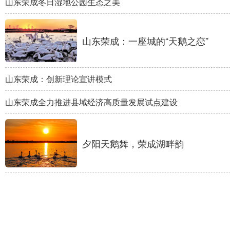
山东荣成冬日湿地公园生态之美
English
Español
Français
عربى
山东荣成：一座城的“天鹅之恋”
Русский язык
日本語
한국어
Deutsch
Português
山东荣成：创新理论宣讲模式
山东荣成全力推进县域经济高质量发展试点建设
夕阳天鹅舞，荣成湖畔韵
山东荣成天鹅湖迎来越冬大天鹅