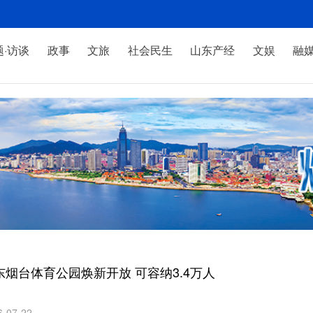
题·访谈
政事
文旅
社会民生
山东产经
文娱
融
东烟台体育公园焕新开放 可容纳3.4万人
6-07-22