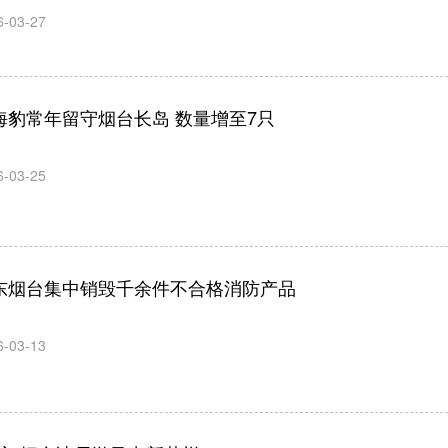
6-03-27
海豹常年留守烟台长岛 数量增至7只
6-03-25
东烟台集中销毁千余件不合格消防产品
6-03-13