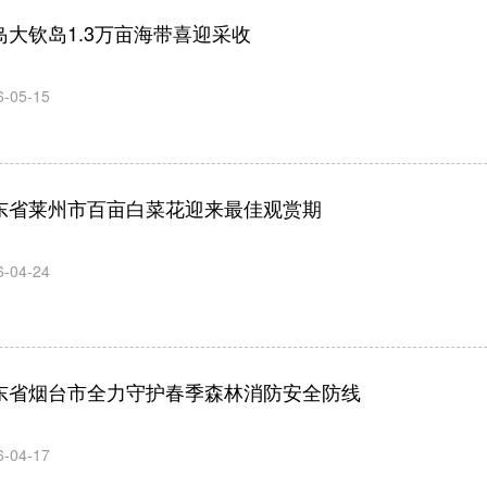
岛大钦岛1.3万亩海带喜迎采收
6-05-15
东省莱州市百亩白菜花迎来最佳观赏期
6-04-24
东省烟台市全力守护春季森林消防安全防线
6-04-17