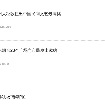
阳大秧歌扭出中国民间文艺最高奖
6-04-03
东烟台23个广场向市民发出邀约
6-04-01
洋牧场“春耕”忙